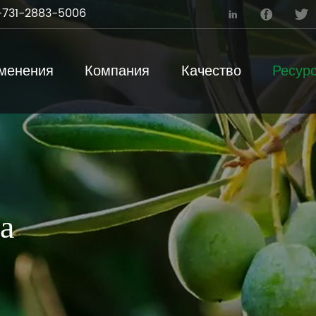
731-2883-5006



менения
Компания
Качество
Ресур
а