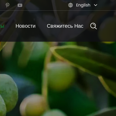
English



сы
Новости
Свяжитесь Нас