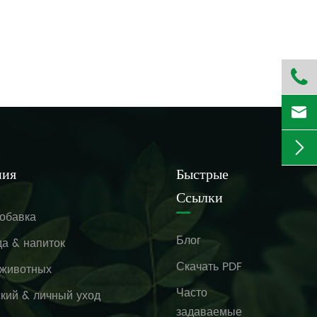



ния
Быстрые
Ссылки
обавка
Блог
а & напиток
Скачать PDF
 животных
Часто
кий & личный уход
задаваемые