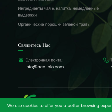
Ингредиенты чая & напитка, немедленные
выдержки
Органические порошки зеленой травы
Свяжитесь Нас
Электронная почта:


info@ace-bio.com
We use cookies to offer you a better browsing experie