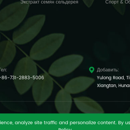
Экстракт семян сельдерея
Спорт & Об
Тел:
Добавить:

+86-731-2883-5006
Yulong Road, T
Xiangtan, Huna
nce, analyze site traffic and personalize content. By usi