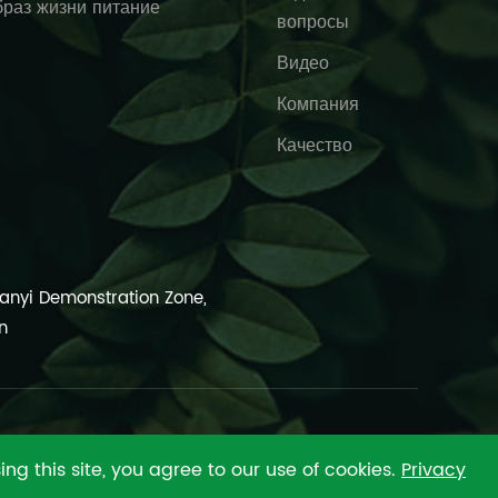
раз жизни питание
вопросы
Видео
Компания
Качество
ianyi Demonstration Zone,
n
ng this site, you agree to our use of cookies.
Privacy