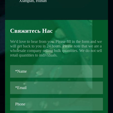
Xiangtan, Hunan
Свяжитесь Нас
We'd love to hear from you. Please fill in the form and we
will get back to you in 24 hours. Please note that we are a
wholesale company selling bulk quantities. We do not sell
retail quantities to individuals.