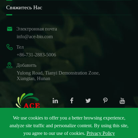
Свяжитесь Нас

Электронная почта
info@ace-bio.com

Тел
+86-731-2883-5006

Добавить
Yulong Road, Tianyi Demonstration Zone,
Xiangtan, Hunan
We use cookies to offer you a better browsing experience,
analyze site traffic and personalize content. By using this site,
Авторские права ©
ACE Biotechnology Co., Ltd.
Все
you agree to our use of cookies.
Privacy Policy
права защищены.