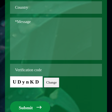
UDynKD
Change

Submit