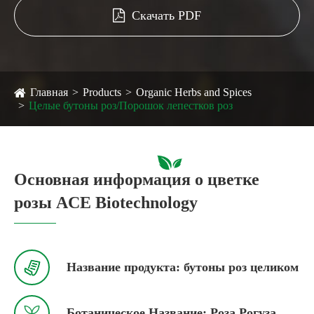
Скачать PDF
Главная
Products
Organic Herbs and Spices
Целые бутоны роз/Порошок лепестков роз
Основная информация о цветке
розы ACE Biotechnology

Название продукта: бутоны роз целиком

Ботаническое Название: Роза Рогуза