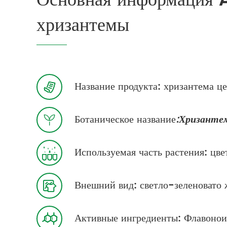
Основная информация 
хризантемы
Название продукта: хризантема ц

Ботаническое название
:Хризанте

Используемая часть растения: цве

Внешний вид: светло-зеленовато 

Активные ингредиенты: Флавонои
