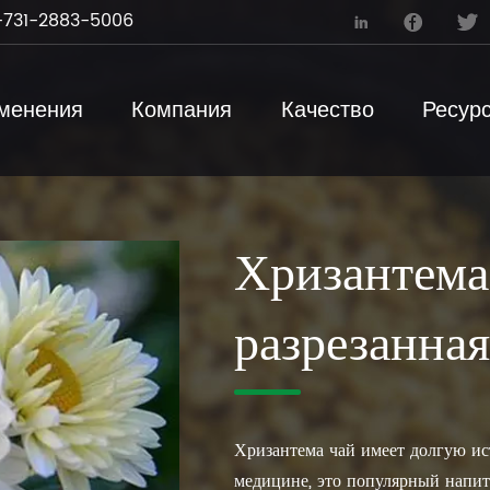
731-2883-5006



менения
Компания
Качество
Ресур
Хризантема
разрезанная
Хризантема чай имеет долгую и
медицине, это популярный напит