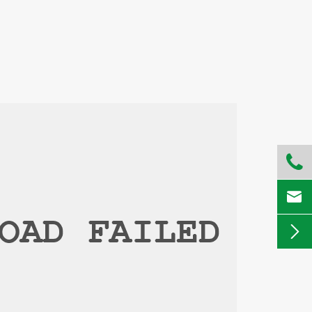


