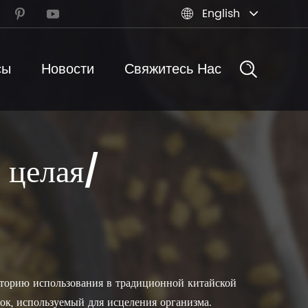
English



сы
Новости
Свяжитесь Нас
 целая/
сторию использования в традиционной китайской
ок, используемый для исцеления организма.