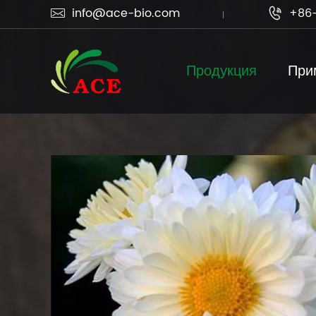
info@ace-bio.com
+86-


Продукция
При