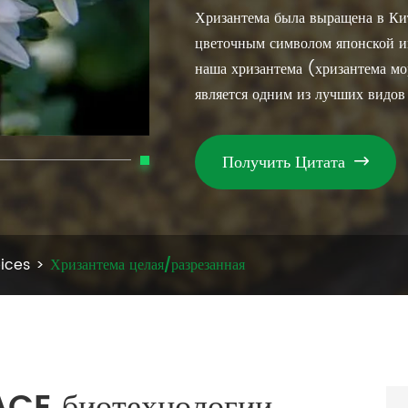
Хризантема была выращена в Кит
цветочным символом японской им
наша хризантема (хризантема м
является одним из лучших видов 
Получить Цитата

ices
Хризантема целая/разрезанная