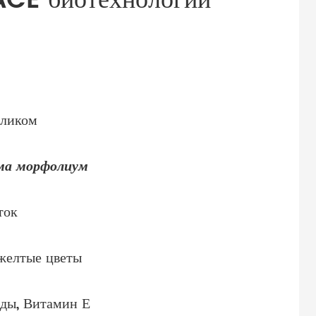
ACE биотехнологии
еликом
ма морфолиум
ток
желтые цветы
ды, Витамин Е