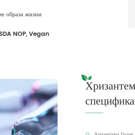
ие образа жизни
 USDA NOP, Vegan
Хризантем
специфика
Хризантема Целая