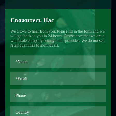
Свяжитесь Нас
We'd love to hear from you. Please fill in the form and we
will get back to you in 24 hours. Please note that we are a
wholesale company selling bulk quantities. We do not sell
retail quantities to individuals.