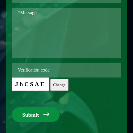
JhCSAE
Change

Submit