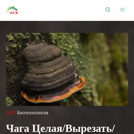


ACE
Биотехнология
Чага Целая/Вырезать/