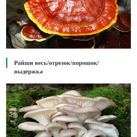
Райши весь/отрезок/порошок/
выдержка