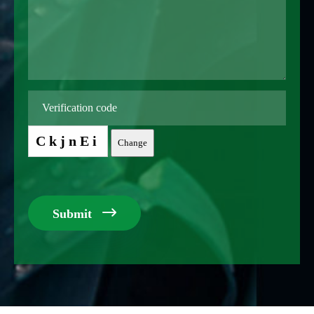
CkjnEi
Change

Submit