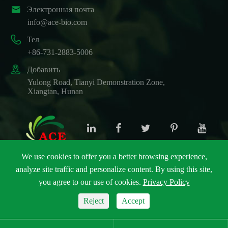

Электронная почта
info@ace-bio.com

Тел
+86-731-2883-5006

Добавить
Yulong Road, Tianyi Demonstration Zone,
Xiangtan, Hunan
We use cookies to offer you a better browsing experience,
analyze site traffic and personalize content. By using this site,
Авторские права ©
ACE Biotechnology Co., Ltd.
Все
you agree to our use of cookies.
Privacy Policy
права защищены.
Карта сайта
|
Политика конфиденциальности
Reject
Accept