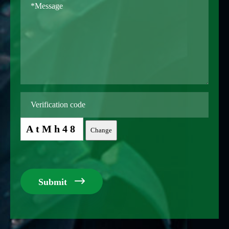
AtMh48
Change

Submit