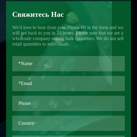
Свяжитесь Нас
We'd love to hear from you. Please fill in the form and we
will get back to you in 24 hours. Please note that we are a
wholesale company selling bulk quantities. We do not sell
retail quantities to individuals.