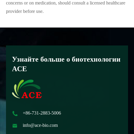
concerns or on medication, should consult a licensed healthcare
provider before use.
Узнайте больше о биотехнологии
ACE

+86-731-2883-5006

info@ace-bio.com