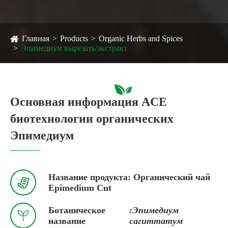
Главная
Products
Organic Herbs and Spices
Эпимедиум вырезать/экстракт
Основная информация ACE
биотехнологии органических
Эпимедиум
Название продукта: Органический чай

Epimedium Cut
Ботаническое
:Эпимедиум

название
сагиттатум