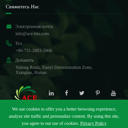
Свяжитесь Нас

Электронная почта
info@ace-bio.com

Тел
+86-731-2883-5006

Добавить
Yulong Road, Tianyi Demonstration Zone,
Xiangtan, Hunan
We use cookies to offer you a better browsing experience,
analyze site traffic and personalize content. By using this site,
Авторские права ©
ACE Biotechnology Co., Ltd.
Все
you agree to our use of cookies.
Privacy Policy
права защищены.