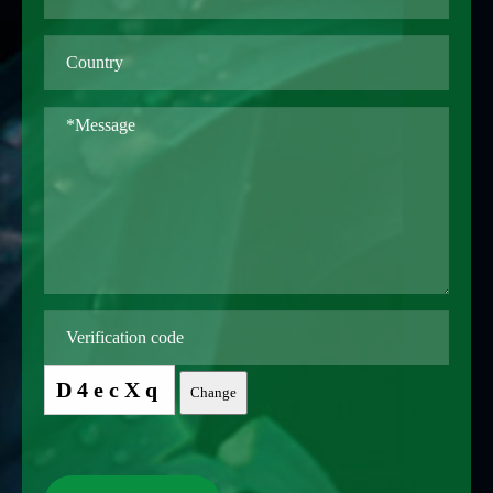
D4ecXq
Change